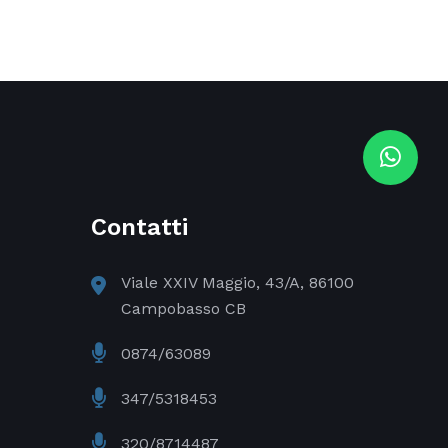
Contatti
Viale XXIV Maggio, 43/A, 86100
Campobasso CB
0874/63089
347/5318453
320/8714487